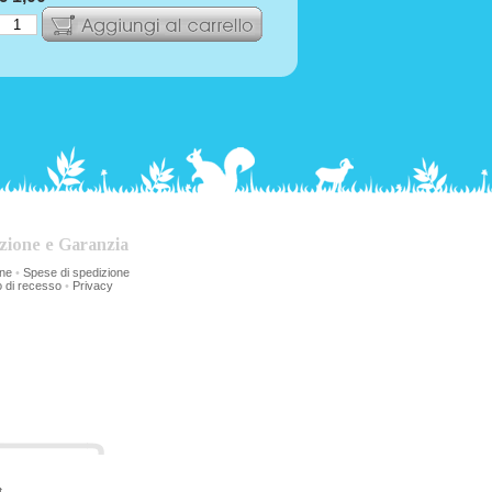
zione e Garanzia
one
•
Spese di spedizione
to di recesso
•
Privacy
t