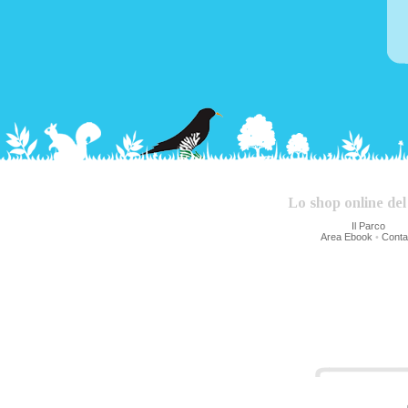
Lo shop online del
Il Parco
Area Ebook
•
Contat