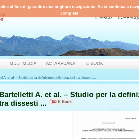
cookie al fine di garantire una migliore navigazione. Se si continua a navig
completa
IL PARCO
COME ACQ
MULTIMEDIA
ACTA APUANA
E-BOOK
tti A. et al. – Studio per la definizione delle relazioni tra dissesti ...
Bartelletti A. et al. – Studio per la defin
tra dissesti ...
E-Book