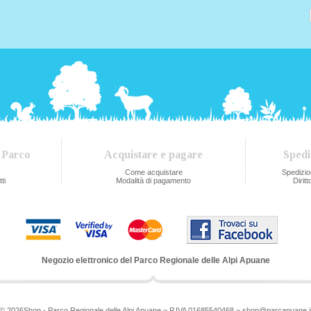
 Parco
Acquistare e pagare
Spedi
Come acquistare
Spedizi
ti
Modalità di pagamento
Dirit
Negozio elettronico del Parco Regionale delle Alpi Apuane
© 2026Shop - Parco Regionale delle Alpi Apuane ~ P.IVA 01685540468 ~
shop@parcapuane.i