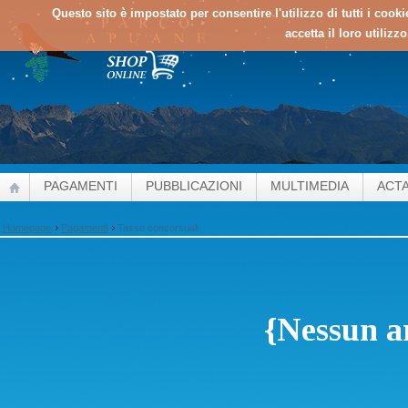
Questo sito è impostato per consentire l'utilizzo di tutti i cook
accetta il loro utilizz
PAGAMENTI
PUBBLICAZIONI
MULTIMEDIA
ACT
Homepage
Pagamenti
Tasse concorsuali
{Nessun ar