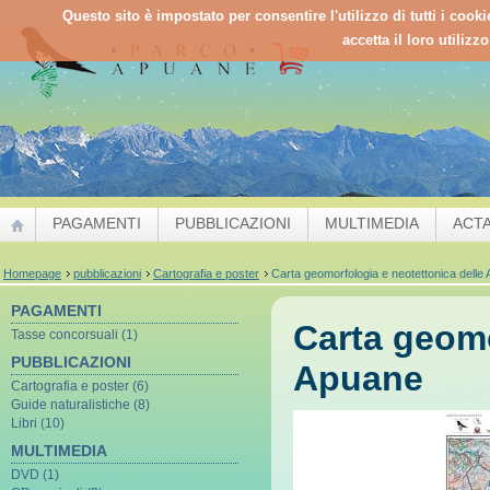
Questo sito è impostato per consentire l'utilizzo di tutti i cook
accetta il loro utilizz
PAGAMENTI
PUBBLICAZIONI
MULTIMEDIA
ACT
Homepage
pubblicazioni
Cartografia e poster
Carta geomorfologia e neotettonica delle 
PAGAMENTI
Carta geomo
Tasse concorsuali (1)
PUBBLICAZIONI
Apuane
Cartografia e poster (6)
Guide naturalistiche (8)
Libri (10)
MULTIMEDIA
DVD (1)