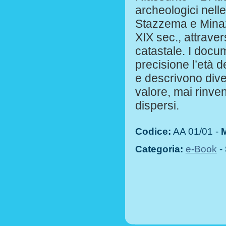
archeologici nelle 
Stazzema e Minazz
XIX sec., attraver
catastale. I docu
precisione l’età d
e descrivono diver
valore, mai rinve
dispersi.
Codice:
AA 01/01 -
M
Categoria:
e-Book
-