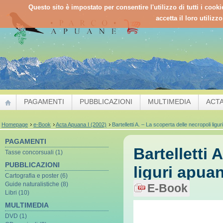
Questo sito è impostato per consentire l'utilizzo di tutti i cook
accetta il loro utilizz
PAGAMENTI
PUBBLICAZIONI
MULTIMEDIA
ACT
Homepage
e-Book
Acta Apuana I (2002)
Bartelletti A. – La scoperta delle necropoli ligu
PAGAMENTI
Bartelletti 
Tasse concorsuali (1)
PUBBLICAZIONI
liguri apuan
Cartografia e poster (6)
Guide naturalistiche (8)
E-Book
Libri (10)
MULTIMEDIA
DVD (1)