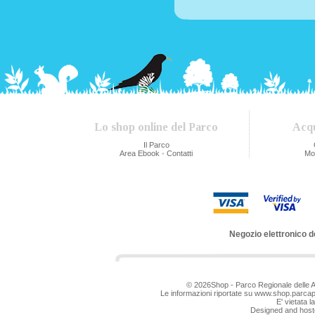
Lo shop online del Parco
Acqu
Il Parco
Area Ebook
•
Contatti
Mo
Negozio elettronico d
© 2026Shop - Parco Regionale delle 
Le informazioni riportate su www.shop.parca
E' vietata 
Designed and hoste